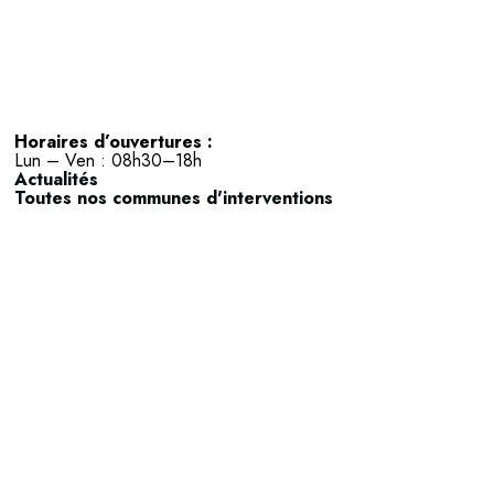
Horaires d’ouvertures :
Lun – Ven : 08h30–18h
Actualités
Toutes nos communes d'interventions
Actipole A4 ZAC de l’Anjoly,
5 voie d’Angleterre
13127 Vitrolles