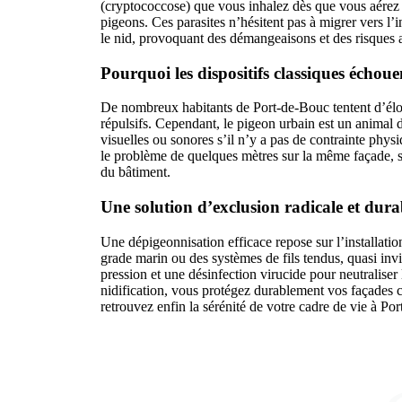
(cryptococcose) que vous inhalez dès que vous aérez v
pigeons. Ces parasites n’hésitent pas à migrer vers l’
le nid, provoquant des démangeaisons et des risques a
Pourquoi les dispositifs classiques échoue
De nombreux habitants de Port-de-Bouc tentent d’éloi
répulsifs. Cependant, le pigeon urbain est un animal d
visuelles ou sonores s’il n’y a pas de contrainte phys
le problème de quelques mètres sur la même façade, sa
du bâtiment.
Une solution d’exclusion radicale et dura
Une dépigeonnisation efficace repose sur l’installatio
grade marin ou des systèmes de fils tendus, quasi inv
pression et une désinfection virucide pour neutraliser
nidification, vous protégez durablement vos façades co
retrouvez enfin la sérénité de votre cadre de vie à Po