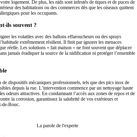
otre logement. De plus, les nids sont infestés de tiques et de puces de
intérieur des habitations ou des commerces dès que les oiseaux quittent
llergiques pour les occupants.
nt-ils souvent ?
gner les volatiles avec des ballons effaroucheurs ou des sprays
’habitude extrêmement résilient. Il finit par ignorer les menaces
ique réelle. Les solutions « fait maison » ne font souvent que déplacer
ns jamais éradiquer la source de la nidification ni protéger l’ensemble
ble
n de dispositifs mécaniques professionnels, tels que des pics inox de
isibles depuis la rue. L’intervention commence par un nettoyage haute
 les odeurs attractives. En condamnant l’accès aux zones de repos et de
ntre la corrosion, garantissez la salubrité de vos extérieurs et
rt-de-Bouc.
La parole de l'experte