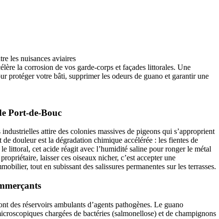
tre les nuisances aviaires
élère la corrosion de vos garde-corps et façades littorales. Une
r protéger votre bâti, supprimer les odeurs de guano et garantir une
de Port-de-Bouc
 industrielles attire des colonies massives de pigeons qui s’approprient
nt de douleur est la dégradation chimique accélérée : les fientes de
 littoral, cet acide réagit avec l’humidité saline pour ronger le métal
propriétaire, laisser ces oiseaux nicher, c’est accepter une
mmobilier, tout en subissant des salissures permanentes sur les terrasses.
commerçants
sont des réservoirs ambulants d’agents pathogènes. Le guano
microscopiques chargées de bactéries (salmonellose) et de champignons