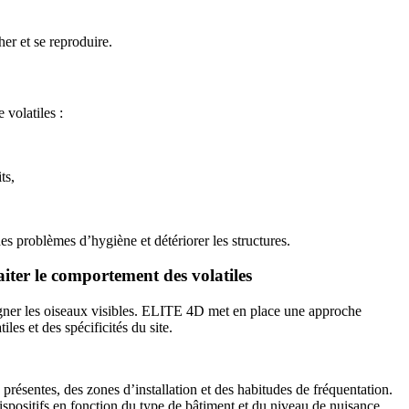
her et se reproduire.
 volatiles :
ts,
es problèmes d’hygiène et détériorer les structures.
iter le comportement des volatiles
igner les oiseaux visibles. ELITE 4D met en place une approche
es et des spécificités du site.
présentes, des zones d’installation et des habitudes de fréquentation.
ispositifs en fonction du type de bâtiment et du niveau de nuisance.