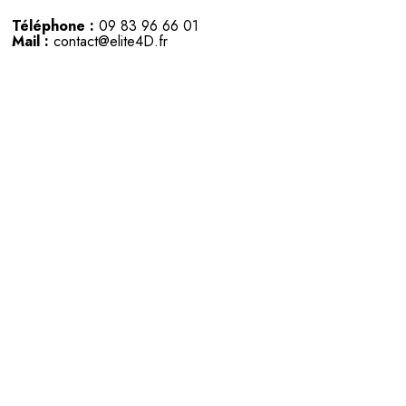
Téléphone :
09 83 96 66 01
Mail :
contact@elite4D.fr
Horaires d’ouvertures :
Lun – Ven : 08h30–18h
Actualités
Toutes nos communes d'interventions