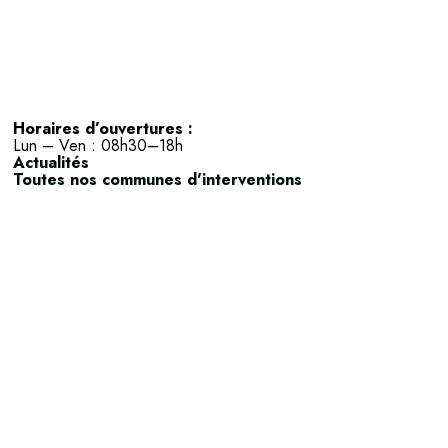
Horaires d’ouvertures :
Lun – Ven : 08h30–18h
Actualités
Toutes nos communes d'interventions
Actipole A4 ZAC de l’Anjoly,
5 voie d’Angleterre
13127 Vitrolles