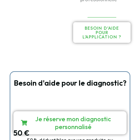
BESOIN D'AIDE
POUR
L'APPLICATION ?
Besoin d'aide pour le diagnostic?
Réservez votre appel vidéo personnalisé avec
notre experte Sandrine Esposito.
Sur mesure
Diagnostic personnalisé
15 min dédiée en appel ou vidéo
Je réserve mon diagnostic
personnalisé
50 €