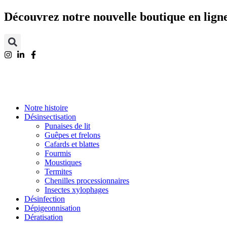
Aller
Découvrez notre nouvelle boutique en ligne
au
contenu
Notre histoire
Désinsectisation
Punaises de lit
Guêpes et frelons
Cafards et blattes
Fourmis
Moustiques
Termites
Chenilles processionnaires
Insectes xylophages
Désinfection
Dépigeonnisation
Dératisation