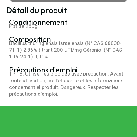
Détail du produit
Conditionnement
Pot de 250g.
Composition
Bacillus thuringiensis israelensis (N° CAS 68038-
71-1) 2,86% titrant 200 UTI/mg Géraniol (N° CAS
106-24-1) 0,01%
Précautions d'emploi
TP 18. Utiliser les biocides avec précaution. Avant
toute utilisation, lire l’étiquette et les informations
concernant el produit. Dangereux. Respecter les
précautions d’emploi.