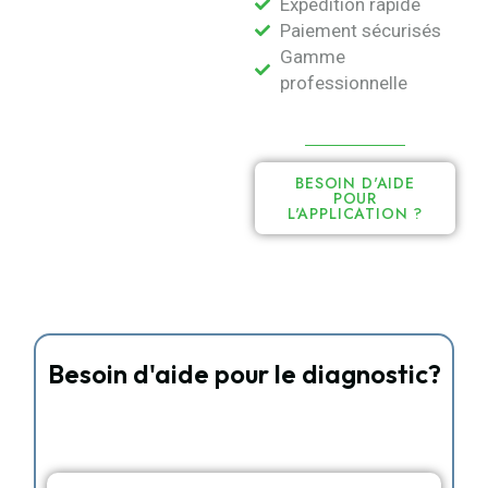
Expédition rapide
Paiement sécurisés
Gamme
professionnelle
BESOIN D'AIDE
POUR
L'APPLICATION ?
Besoin d'aide pour le diagnostic?
Réservez votre appel vidéo personnalisé avec
notre experte Sandrine Esposito.
Sur mesure
Diagnostic personnalisé
15 min dédiée en appel ou vidéo