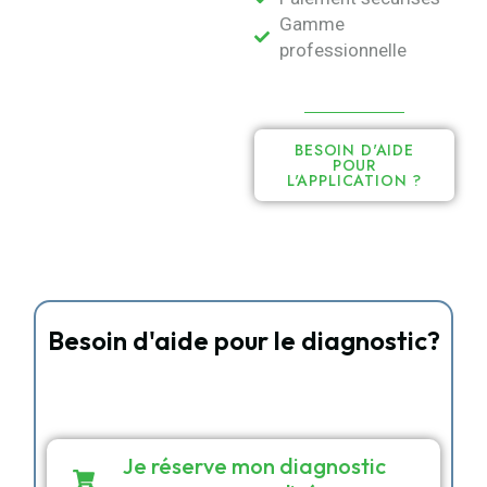
Gamme
professionnelle
BESOIN D'AIDE
POUR
L'APPLICATION ?
Besoin d'aide pour le diagnostic?
Réservez votre appel vidéo personnalisé avec
notre experte Sandrine Esposito.
Sur mesure
Diagnostic personnalisé
15 min dédiée en appel ou vidéo
Je réserve mon diagnostic