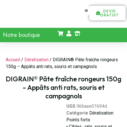
DEVIS
GRATUIT
Notre boutique
Accueil
/
Dératisation
/ DIGRAIN® Pâte fraîche rongeurs
150g – Appâts anti rats, souris et campagnols
DIGRAIN® Pâte fraîche rongeurs 150g
– Appâts anti rats, souris et
campagnols
UGS
966aee01694d
Catégorie
Dératisation
Points forts
• Cibles : rats, souris et