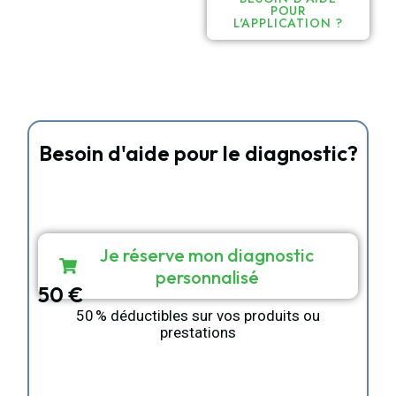
POUR
L'APPLICATION ?
Besoin d'aide pour le diagnostic?
Réservez votre appel vidéo personnalisé avec
notre experte Sandrine Esposito.
Sur mesure
Diagnostic personnalisé
15 min dédiée en appel ou vidéo
Je réserve mon diagnostic
personnalisé
50 €
50 % déductibles sur vos produits ou
prestations