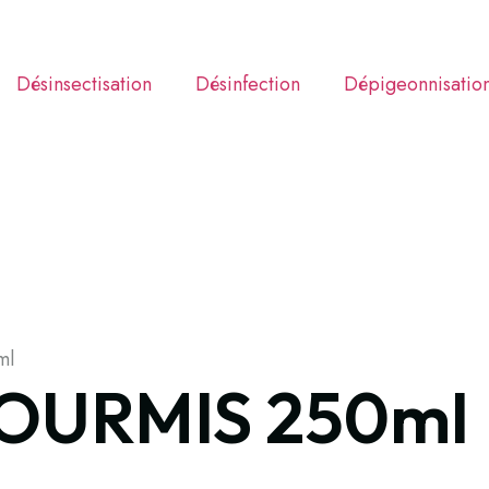
Désinsectisation
Désinfection
Dépigeonnisatio
ml
OURMIS 250ml