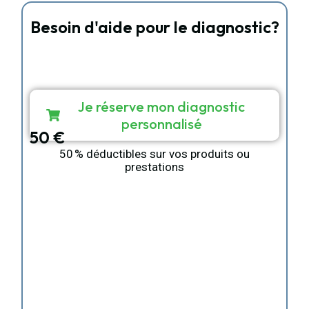
Besoin d'aide pour le diagnostic?
Réservez votre appel vidéo personnalisé avec
notre experte Sandrine Esposito.
Sur mesure
Diagnostic personnalisé
15 min dédiée en appel ou vidéo
Je réserve mon diagnostic
personnalisé
50 €
50 % déductibles sur vos produits ou
prestations