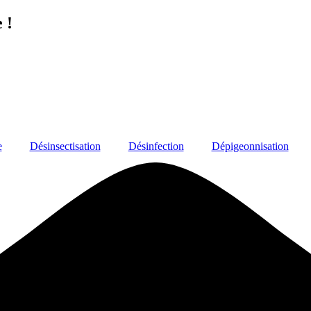
 !
e
Désinsectisation
Désinfection
Dépigeonnisation