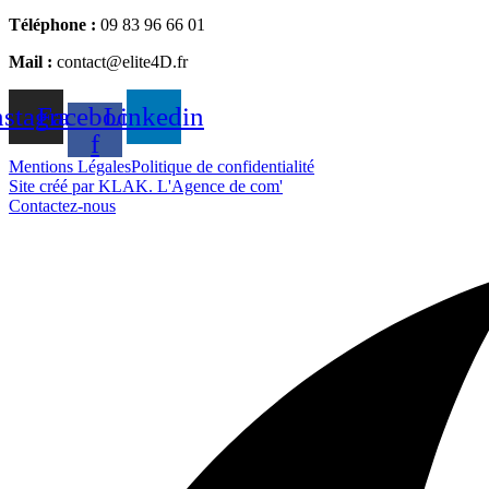
Téléphone :
09 83 96 66 01
Mail :
contact@elite4D.fr
nstagram
Facebook-
Linkedin
f
Mentions Légales
Politique de confidentialité
Site créé par KLAK. L'Agence de com'
Contactez-nous